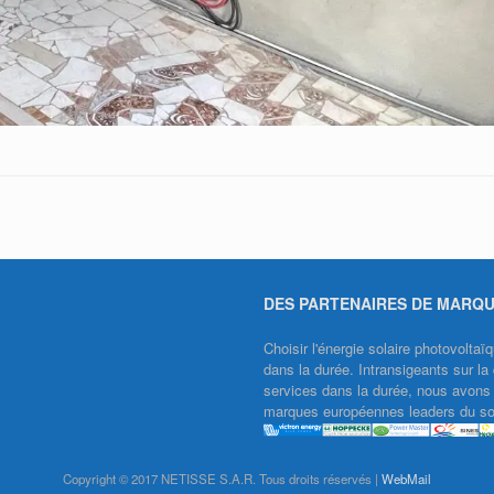
DES PARTENAIRES DE MARQ
Choisir l'énergie solaire photovolt
dans la durée. Intransigeants sur la 
services dans la durée, nous avons f
marques européennes leaders du sol
Copyright © 2017 NETISSE S.A.R. Tous droits réservés |
WebMail