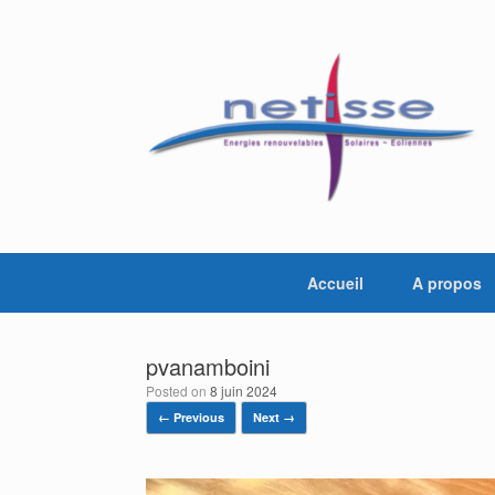
Skip
to
content
Accueil
A propos
pvanamboini
Posted on
8 juin 2024
← Previous
Next →