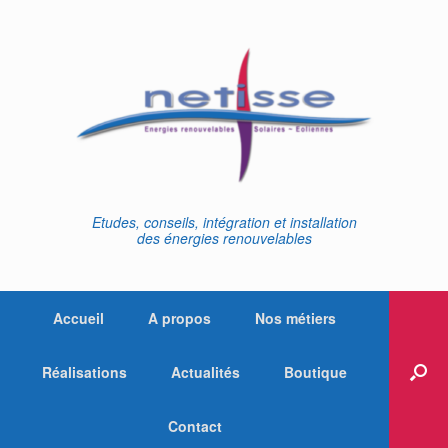
Skip
to
content
Etudes, conseils, intégration et installation
des énergies renouvelables
Accueil
A propos
Nos métiers
Réalisations
Actualités
Boutique
Contact