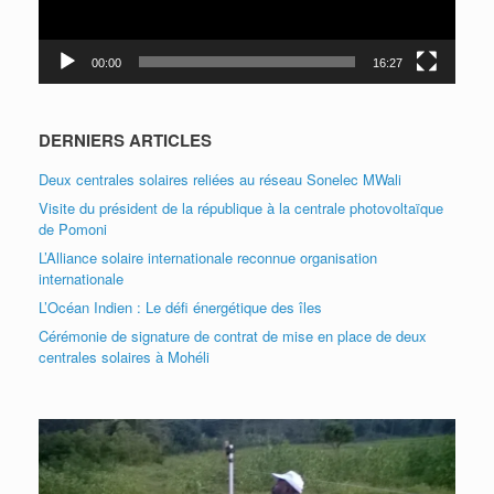
00:00
16:27
DERNIERS ARTICLES
Deux centrales solaires reliées au réseau Sonelec MWali
Visite du président de la république à la centrale photovoltaïque
de Pomoni
L’Alliance solaire internationale reconnue organisation
internationale
L’Océan Indien : Le défi énergétique des îles
Cérémonie de signature de contrat de mise en place de deux
centrales solaires à Mohéli