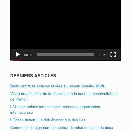
Lecteur
vidéo
00:00
16:27
DERNIERS ARTICLES
Deux centrales solaires reliées au réseau Sonelec MWali
Visite du président de la république à la centrale photovoltaïque
de Pomoni
L’Alliance solaire internationale reconnue organisation
internationale
L’Océan Indien : Le défi énergétique des îles
Cérémonie de signature de contrat de mise en place de deux