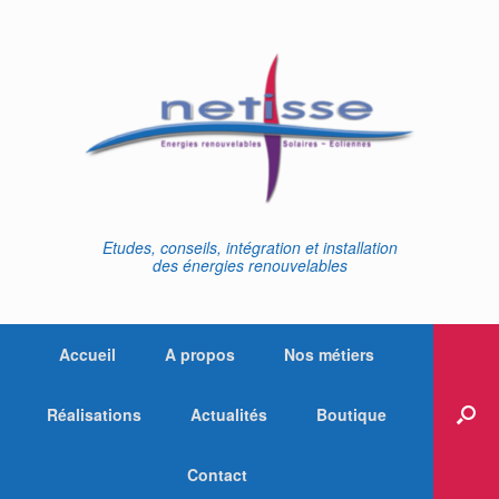
Skip
to
content
Etudes, conseils, intégration et installation
des énergies renouvelables
Accueil
A propos
Nos métiers
Réalisations
Actualités
Boutique
Contact