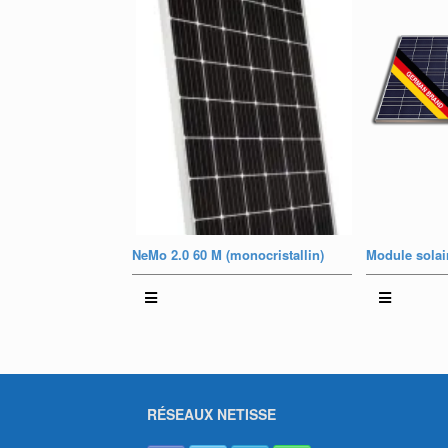
NeMo 2.0 60 M (monocristallin)
Module solair
RÉSEAUX NETISSE