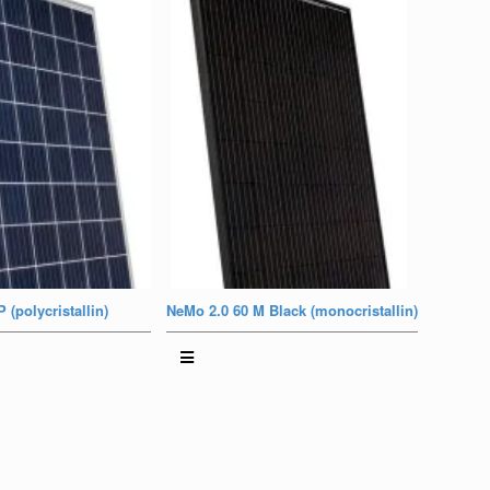
 (polycristallin)
NeMo 2.0 60 M Black (monocristallin)