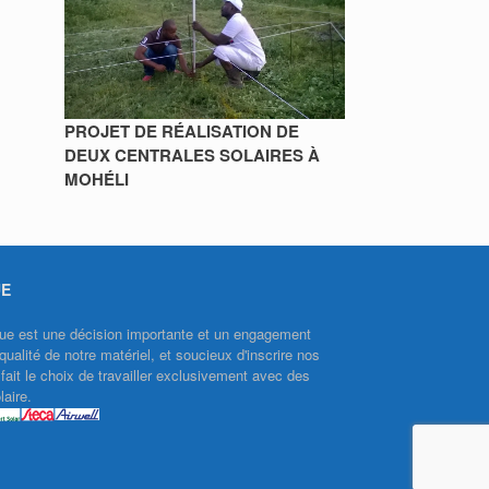
PROJET DE RÉALISATION DE
DEUX CENTRALES SOLAIRES À
MOHÉLI
UE
aïque est une décision importante et un engagement
qualité de notre matériel, et soucieux d'inscrire nos
ait le choix de travailler exclusivement avec des
aire.