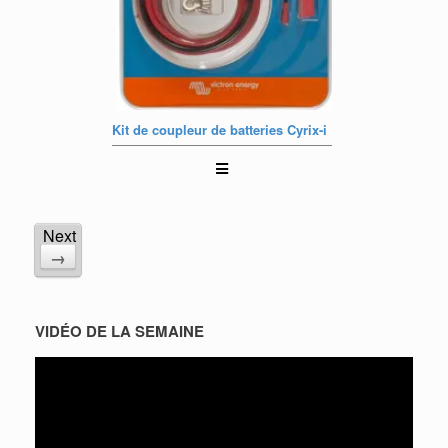
Kit de coupleur de batteries Cyrix-i
Next
1
2
Pagination
→
Page
Page
des
publications
VIDÉO DE LA SEMAINE
Lecteur
vidéo