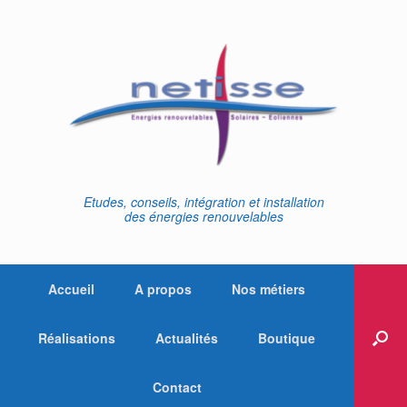
Skip
to
content
Etudes, conseils, intégration et installation
des énergies renouvelables
Accueil
A propos
Nos métiers
Réalisations
Actualités
Boutique
Contact