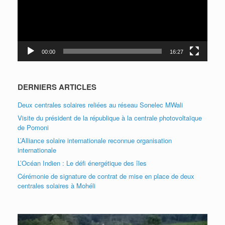
00:00
16:27
DERNIERS ARTICLES
Deux centrales solaires reliées au réseau Sonelec MWali
Visite du président de la république à la centrale photovoltaïque
de Pomoni
L’Alliance solaire internationale reconnue organisation
internationale
L’Océan Indien : Le défi énergétique des îles
Cérémonie de signature de contrat de mise en place de deux
centrales solaires à Mohéli