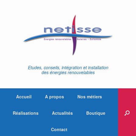
Skip
to
content
Etudes, conseils, intégration et installation
des énergies renouvelables
Accueil
A propos
Nos métiers
Réalisations
Actualités
Boutique
Contact