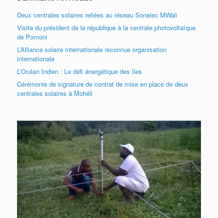
Deux centrales solaires reliées au réseau Sonelec MWali
Visite du président de la république à la centrale photovoltaïque
de Pomoni
L’Alliance solaire internationale reconnue organisation
internationale
L’Océan Indien : Le défi énergétique des îles
Cérémonie de signature de contrat de mise en place de deux
centrales solaires à Mohéli