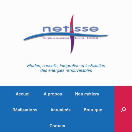
Skip
to
content
Etudes, conseils, intégration et installation
des énergies renouvelables
Accueil
A propos
Nos métiers
Réalisations
Actualités
Boutique
Contact