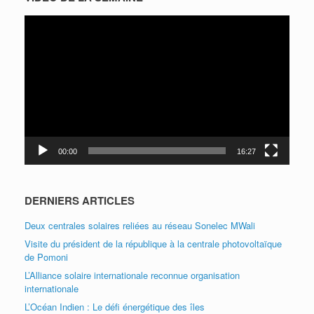
Lecteur
vidéo
00:00
16:27
DERNIERS ARTICLES
Deux centrales solaires reliées au réseau Sonelec MWali
Visite du président de la république à la centrale photovoltaïque
de Pomoni
L’Alliance solaire internationale reconnue organisation
internationale
L’Océan Indien : Le défi énergétique des îles