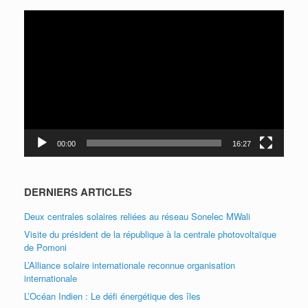
Lecteur
vidéo
00:00
16:27
DERNIERS ARTICLES
Deux centrales solaires reliées au réseau Sonelec MWali
Visite du président de la république à la centrale photovoltaïque
de Pomoni
L’Alliance solaire internationale reconnue organisation
internationale
L’Océan Indien : Le défi énergétique des îles