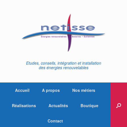
Skip
to
content
Etudes, conseils, intégration et installation
des énergies renouvelables
Accueil
A propos
Nos métiers
Réalisations
Actualités
Boutique
Contact