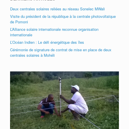
Deux centrales solaires reliées au réseau Sonelec MWali
Visite du président de la république à la centrale photovoltaïque
de Pomoni
L’Alliance solaire internationale reconnue organisation
internationale
L’Océan Indien : Le défi énergétique des îles
Cérémonie de signature de contrat de mise en place de deux
centrales solaires à Mohéli