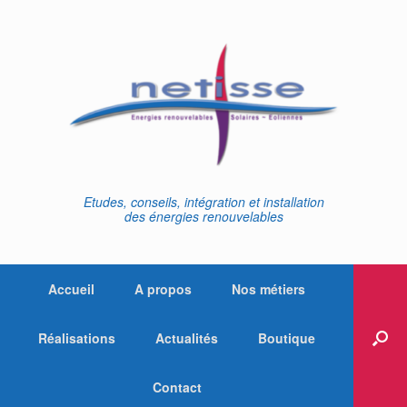
Skip
to
content
Etudes, conseils, intégration et installation
des énergies renouvelables
Accueil
A propos
Nos métiers
Réalisations
Actualités
Boutique
Contact