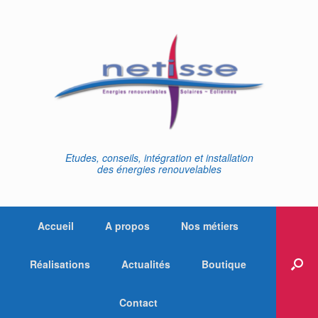
Skip
to
content
Etudes, conseils, intégration et installation
des énergies renouvelables
Accueil
A propos
Nos métiers
Réalisations
Actualités
Boutique
Contact