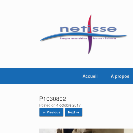
Skip
to
content
Accueil
A propos
P1030802
Posted on
4 octobre 2017
← Previous
Next →