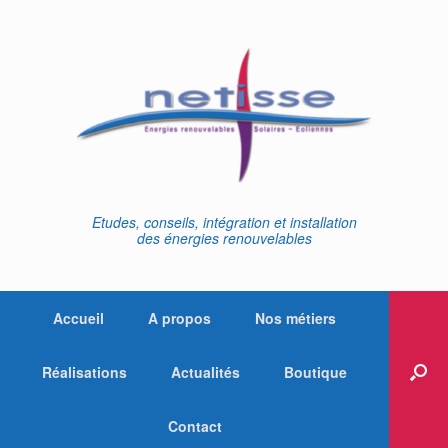
Skip
to
content
Etudes, conseils, intégration et installation
des énergies renouvelables
Accueil
A propos
Nos métiers
Réalisations
Actualités
Boutique
Contact