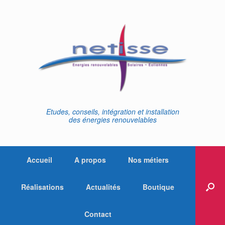
Skip
to
content
Etudes, conseils, intégration et installation
des énergies renouvelables
Accueil
A propos
Nos métiers
Réalisations
Actualités
Boutique
Contact