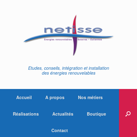
Skip
to
content
Etudes, conseils, intégration et installation
des énergies renouvelables
Accueil
A propos
Nos métiers
Réalisations
Actualités
Boutique
Contact