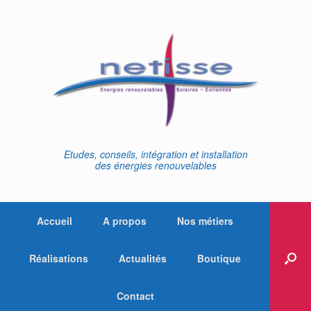
Skip
to
content
Etudes, conseils, intégration et installation
des énergies renouvelables
Accueil
A propos
Nos métiers
Réalisations
Actualités
Boutique
Contact