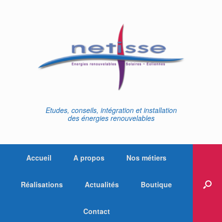
Skip
to
content
Etudes, conseils, intégration et installation
des énergies renouvelables
Accueil
A propos
Nos métiers
Réalisations
Actualités
Boutique
Contact