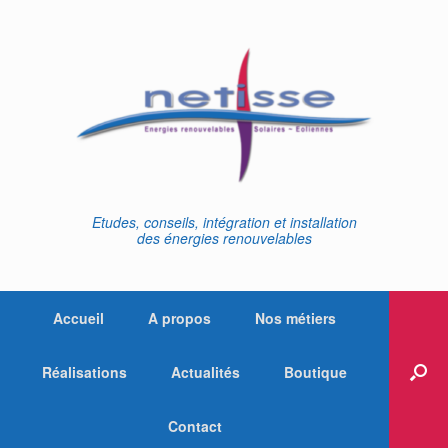
Skip
to
content
Etudes, conseils, intégration et installation
des énergies renouvelables
Accueil
A propos
Nos métiers
Réalisations
Actualités
Boutique
Contact