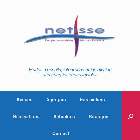
Skip
to
content
Etudes, conseils, intégration et installation
des énergies renouvelables
Accueil
A propos
Nos métiers
Réalisations
Actualités
Boutique
Contact