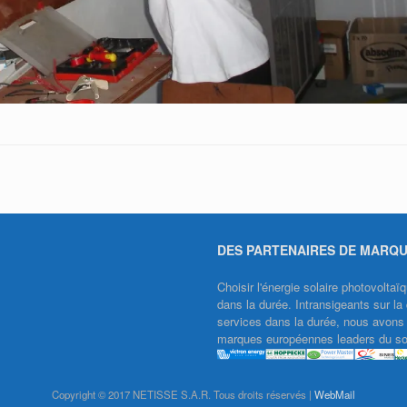
DES PARTENAIRES DE MARQ
Choisir l'énergie solaire photovolt
dans la durée. Intransigeants sur la 
services dans la durée, nous avons f
marques européennes leaders du sol
Copyright © 2017 NETISSE S.A.R. Tous droits réservés |
WebMail