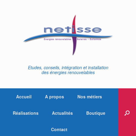
Skip
to
content
Etudes, conseils, intégration et installation
des énergies renouvelables
Accueil
A propos
Nos métiers
Réalisations
Actualités
Boutique
Contact