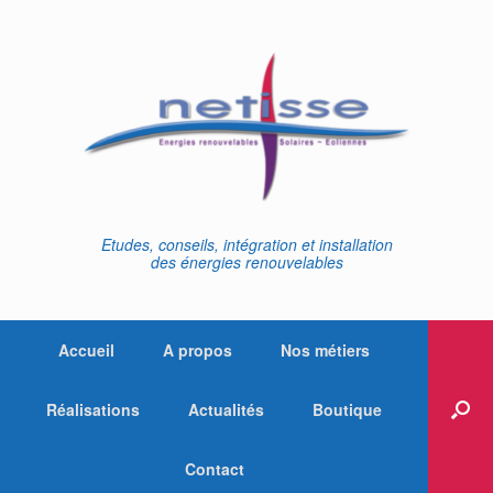
Skip
to
content
Etudes, conseils, intégration et installation
des énergies renouvelables
Accueil
A propos
Nos métiers
Réalisations
Actualités
Boutique
Contact