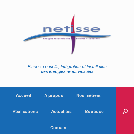
Skip
to
content
Etudes, conseils, intégration et installation
des énergies renouvelables
Accueil
A propos
Nos métiers
Réalisations
Actualités
Boutique
Contact