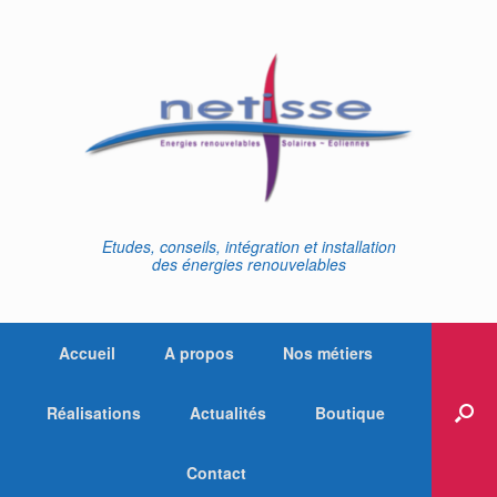
Skip
to
content
Etudes, conseils, intégration et installation
des énergies renouvelables
Accueil
A propos
Nos métiers
Réalisations
Actualités
Boutique
Contact