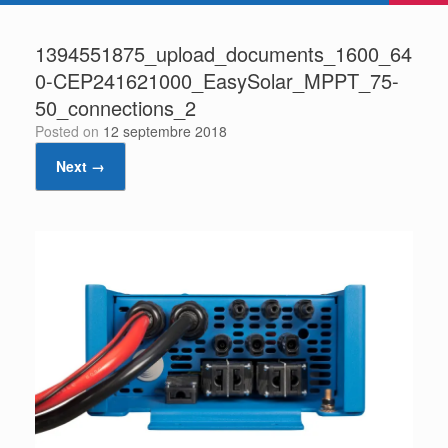
1394551875_upload_documents_1600_64
0-CEP241621000_EasySolar_MPPT_75-
50_connections_2
Posted on
12 septembre 2018
Next →