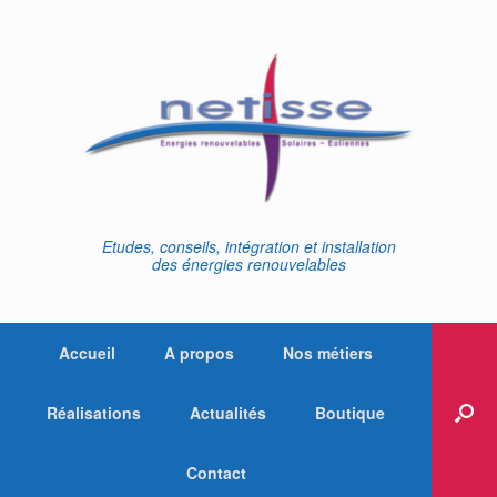
Skip
to
content
Etudes, conseils, intégration et installation
des énergies renouvelables
Accueil
A propos
Nos métiers
Réalisations
Actualités
Boutique
Contact