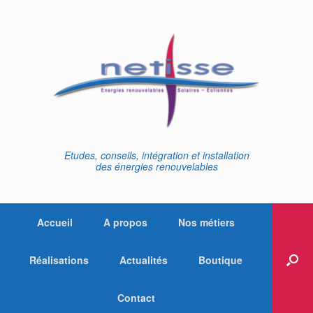
Skip
to
content
Etudes, conseils, intégration et installation
des énergies renouvelables
Accueil
A propos
Nos métiers
Réalisations
Actualités
Boutique
Contact