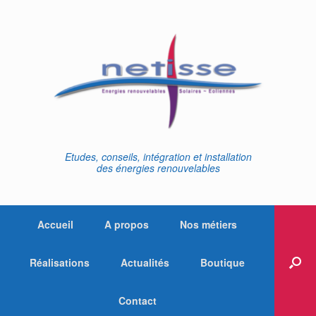
Skip
to
content
Etudes, conseils, intégration et installation
des énergies renouvelables
Accueil
A propos
Nos métiers
Réalisations
Actualités
Boutique
Contact