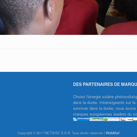
DES PARTENAIRES DE MARQ
Choisir l'énergie solaire photovolt
dans la durée. Intransigeants sur la 
services dans la durée, nous avons f
marques européennes leaders du sol
Copyright © 2017 NETISSE S.A.R. Tous droits réservés |
WebMail