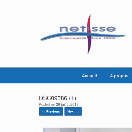
Skip
to
content
Accueil
A propos
DSC09386 (1)
Posted on
26 juillet 2017
← Previous
Next →