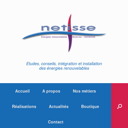
Skip
to
content
Etudes, conseils, intégration et installation
des énergies renouvelables
Accueil
A propos
Nos métiers
Réalisations
Actualités
Boutique
Contact