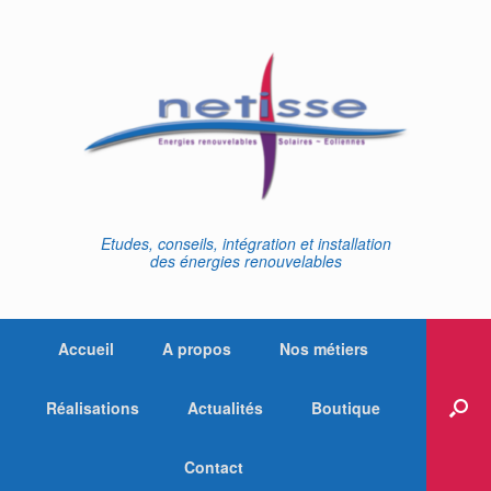
Skip
to
content
Etudes, conseils, intégration et installation
des énergies renouvelables
Accueil
A propos
Nos métiers
Réalisations
Actualités
Boutique
Contact