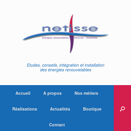
Skip
to
content
Etudes, conseils, intégration et installation
des énergies renouvelables
Accueil
A propos
Nos métiers
Réalisations
Actualités
Boutique
Contact