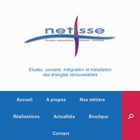
Skip
to
content
Etudes, conseils, intégration et installation
des énergies renouvelables
Accueil
A propos
Nos métiers
Réalisations
Actualités
Boutique
Contact