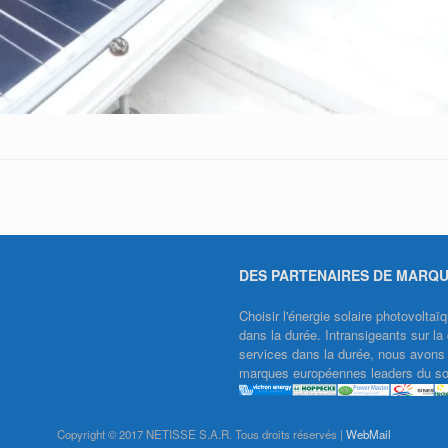
DES PARTENAIRES DE MARQ
Choisir l'énergie solaire photovolt
dans la durée. Intransigeants sur la 
services dans la durée, nous avons f
marques européennes leaders du sol
Copyright © 2017 NETISSE S.A.R. Tous droits réservés |
WebMail