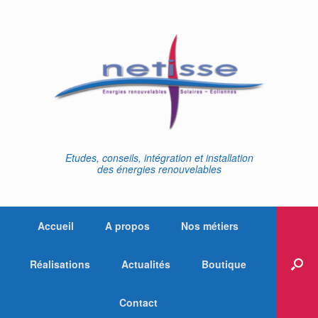
Skip
to
content
Etudes, conseils, intégration et installation
des énergies renouvelables
Accueil
A propos
Nos métiers
Réalisations
Actualités
Boutique
Contact