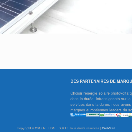
DES PARTENAIRES DE MARQ
Choisir l'énergie solaire photovolt
dans la durée. Intransigeants sur la 
services dans la durée, nous avons f
marques européennes leaders du sol
Copyright © 2017 NETISSE S.A.R. Tous droits réservés |
WebMail