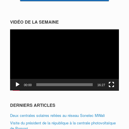
VIDÉO DE LA SEMAINE
Lecteur
vidéo
00:00
16:27
DERNIERS ARTICLES
Deux centrales solaires reliées au réseau Sonelec MWali
Visite du président de la république à la centrale photovoltaïque
de Pomoni