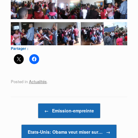
Partager :
Posted in
Actualités
.
Post navigation
←
Emission-empreinte
Etats-Unis: Obama veut miser sur…
→