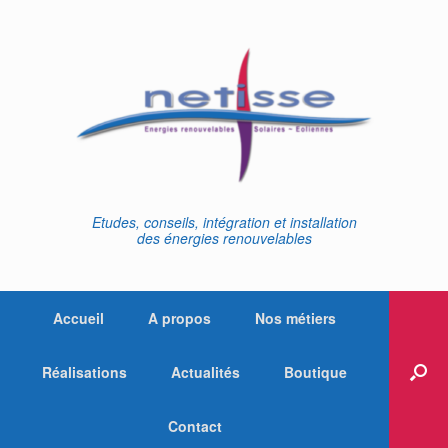
Skip
to
content
Etudes, conseils, intégration et installation
des énergies renouvelables
Accueil
A propos
Nos métiers
Réalisations
Actualités
Boutique
Contact